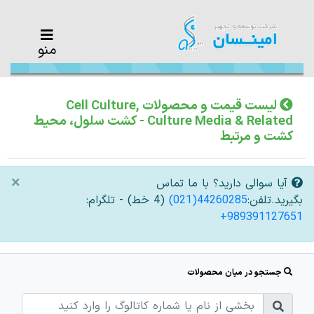
منو
لیست قیمت و محصولات Cell Culture,
Culture Media & Related - کشت سلول، محیط
کشت و مرتبط
×
آیا سوالی دارید؟ با ما تماس
بگیرید.تلفن:
(021)44260285
(4 خط) - تلگرام:
+989391127651
جستجو در میان محصولات