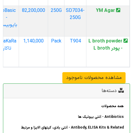
BioBasic
82,200,000
250G
SD7034-
YM Agar
-
250G
بایوبیسیک
KaRa -
1,140,000
Pack
T904
L broth powder
- پودر L broth
تاکارا
مشاهده محصولات ناموجود
دسته‌ها
همه محصولات
Antibiotics - آنتی بیوتیک ها
Antibody, ELISA Kits & Related - آنتی بادی، کیتهای الایزا و مرتبط