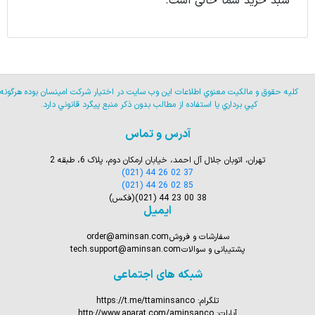
سبد خرید شما خالی است.
كليه حقوق و مالكيت معنوي اطلاعات اين وب سايت در اختيار شركت امينسان بوده هرگونه
كپي برداري يا استفاده از مطالب بدون ذكر منبع پيگرد قانوني دارد.
آدرس و تماس
تهران، اتوبان جلال آل احمد، خیابان ارمکان دوم، پلاک 6، طبقه 2
(021) 44 26 02 37
(021) 44 26 02 85
(021) 44 23 00 38
(فکس)
ایمیل
سفارشات و فروش
order@aminsan.com
پشتیبانی و سوالات
tech.support@aminsan.com
شبکه های اجتماعی
تلگرام:
https://t.me/ttaminsanco
آپارات:
http://www.aparat.com/aminsanco