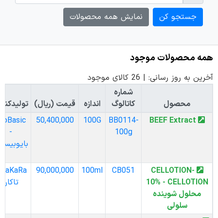
Username
جستجو کن
نمایش همه محصولات
همه محصولات موجود
آخرین به روز رسانی:
|
26 کالای موجود
شماره
محصول
کاتالوگ
اندازه
قیمت (ریال)
تولیدکننده
BioBasic
50,400,000
100G
BB0114-
BEEF Extract
-
100g
بایوبیسیک
KaRa -
90,000,000
100ml
CB051
CELLOTION-
10% - CELLOTION
تاکارا
محلول شوینده
سلولی