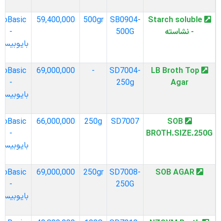
BioBasic
59,400,000
500gr
SB0904-
Starch soluble
- نشاسته
500G
-
بایوبیسیک
BioBasic
69,000,000
-
SD7004-
LB Broth Top
-
250g
Agar
بایوبیسیک
BioBasic
66,000,000
250g
SD7007
SOB
-
BROTH.SIZE.250G
بایوبیسیک
BioBasic
69,000,000
250gr
SD7008-
SOB AGAR
-
250G
بایوبیسیک