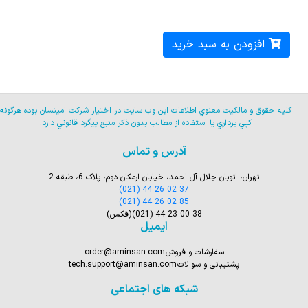
افزودن به سبد خرید
كليه حقوق و مالكيت معنوي اطلاعات اين وب سايت در اختيار شركت امينسان بوده هرگونه
كپي برداري يا استفاده از مطالب بدون ذكر منبع پيگرد قانوني دارد.
آدرس و تماس
تهران، اتوبان جلال آل احمد، خیابان ارمکان دوم، پلاک 6، طبقه 2
(021) 44 26 02 37
(021) 44 26 02 85
(021) 44 23 00 38
(فکس)
ایمیل
سفارشات و فروش
order@aminsan.com
پشتیبانی و سوالات
tech.support@aminsan.com
شبکه های اجتماعی