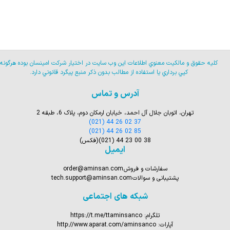
كليه حقوق و مالكيت معنوي اطلاعات اين وب سايت در اختيار شركت امينسان بوده هرگونه
كپي برداري يا استفاده از مطالب بدون ذكر منبع پيگرد قانوني دارد.
آدرس و تماس
تهران، اتوبان جلال آل احمد، خیابان ارمکان دوم، پلاک 6، طبقه 2
(021) 44 26 02 37
(021) 44 26 02 85
(021) 44 23 00 38
(فکس)
ایمیل
سفارشات و فروش
order@aminsan.com
پشتیبانی و سوالات
tech.support@aminsan.com
شبکه های اجتماعی
تلگرام:
https://t.me/ttaminsanco
آپارات:
http://www.aparat.com/aminsanco