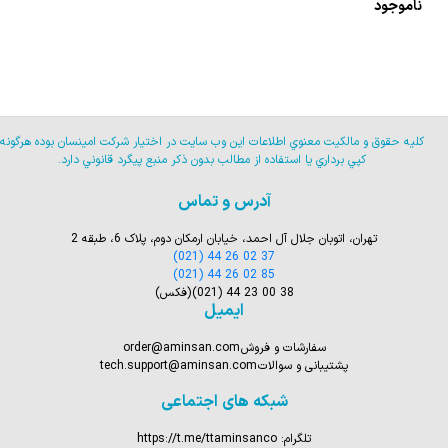
ناموجود
كليه حقوق و مالكيت معنوي اطلاعات اين وب سايت در اختيار شركت امينسان بوده هرگونه
كپي برداري يا استفاده از مطالب بدون ذكر منبع پيگرد قانوني دارد.
آدرس و تماس
تهران، اتوبان جلال آل احمد، خیابان ارمکان دوم، پلاک 6، طبقه 2
(021) 44 26 02 37
(021) 44 26 02 85
(021) 44 23 00 38
(فکس)
ایمیل
سفارشات و فروش
order@aminsan.com
پشتیبانی و سوالات
tech.support@aminsan.com
شبکه های اجتماعی
تلگرام:
https://t.me/ttaminsanco