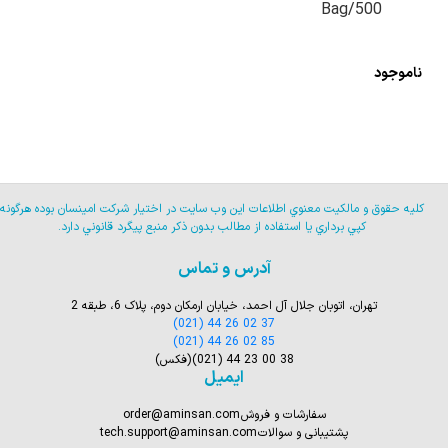
500/Bag
ناموجود
كليه حقوق و مالكيت معنوي اطلاعات اين وب سايت در اختيار شركت امينسان بوده هرگونه
كپي برداري يا استفاده از مطالب بدون ذكر منبع پيگرد قانوني دارد.
آدرس و تماس
تهران، اتوبان جلال آل احمد، خیابان ارمکان دوم، پلاک 6، طبقه 2
(021) 44 26 02 37
(021) 44 26 02 85
(021) 44 23 00 38
(فکس)
ایمیل
سفارشات و فروش
order@aminsan.com
پشتیبانی و سوالات
tech.support@aminsan.com