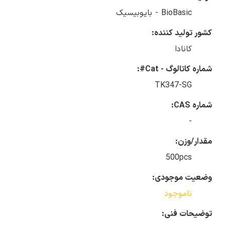
BioBasic - بایوبیسیک
کشور تولید کننده:
کانادا
شماره کاتالوگ - Cat#:
TK347-SG
شماره CAS:
-
مقدار/وزن:
500pcs
وضعیت موجودی:
ناموجود
توضیحات فنی: