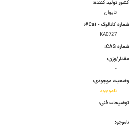
کشور تولید کننده:
تایوان
شماره کاتالوگ - Cat#:
KA0727
شماره CAS:
مقدار/وزن:
-
وضعیت موجودی:
ناموجود
توضیحات فنی:
ناموجود