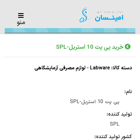
منو
خرید پی پت 10 استریل-SPL
دسته کالا: Labware - لوازم مصرفی آزمایشگاهی
نام:
پی پت 10 استریل-SPL
تولید کننده:
SPL
کشور تولید کننده: