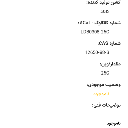
کشور تولید کننده:
کانادا
شماره کاتالوگ - Cat#:
LDB0308-25G
شماره CAS:
12650-88-3
مقدار/وزن:
25G
وضعیت موجودی:
ناموجود
توضیحات فنی:
ناموجود