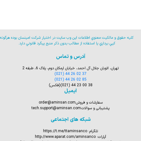
كليه حقوق و مالكيت معنوي اطلاعات اين وب سايت در اختيار شركت امينسان بوده هرگونه
كپي برداري يا استفاده از مطالب بدون ذكر منبع پيگرد قانوني دارد.
آدرس و تماس
تهران، اتوبان جلال آل احمد، خیابان ارمکان دوم، پلاک 6، طبقه 2
(021) 44 26 02 37
(021) 44 26 02 85
(021) 44 23 00 38
(فکس)
ایمیل
سفارشات و فروش
order@aminsan.com
پشتیبانی و سوالات
tech.support@aminsan.com
شبکه های اجتماعی
تلگرام:
https://t.me/ttaminsanco
آپارات:
http://www.aparat.com/aminsanco