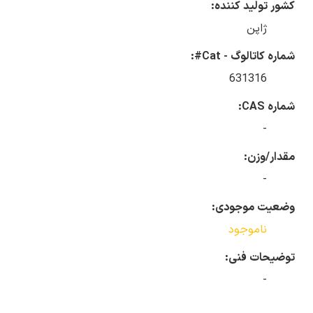
کشور تولید کننده:
ژاپن
شماره کاتالوگ - Cat#:
631316
شماره CAS:
-
مقدار/وزن:
-
وضعیت موجودی:
ناموجود
توضیحات فنی:
-