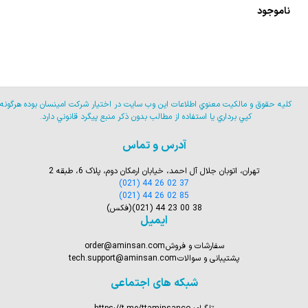
ناموجود
كليه حقوق و مالكيت معنوي اطلاعات اين وب سايت در اختيار شركت امينسان بوده هرگونه
كپي برداري يا استفاده از مطالب بدون ذكر منبع پيگرد قانوني دارد.
آدرس و تماس
تهران، اتوبان جلال آل احمد، خیابان ارمکان دوم، پلاک 6، طبقه 2
(021) 44 26 02 37
(021) 44 26 02 85
(021) 44 23 00 38
(فکس)
ایمیل
سفارشات و فروش
order@aminsan.com
پشتیبانی و سوالات
tech.support@aminsan.com
شبکه های اجتماعی